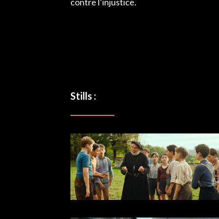
contre l’injustice.
Stills :