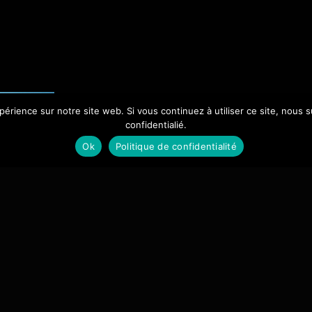
xpérience sur notre site web. Si vous continuez à utiliser ce site, nou
confidentialié.
Ok
Politique de confidentialité
Super Pap
Par :
Wilfried Meance, O
Avec :
Ahmed Sylla, Isma