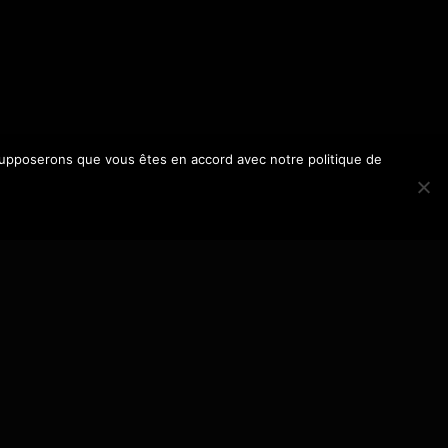
s supposerons que vous êtes en accord avec notre politique de
a
livier Ducray
ël Bangoura, Zabou Breitman, Claudia Tagbo