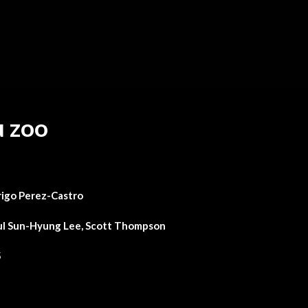
u zoo
rigo Perez-Castro
ul Sun-Hyung Lee, Scott Thompson
5