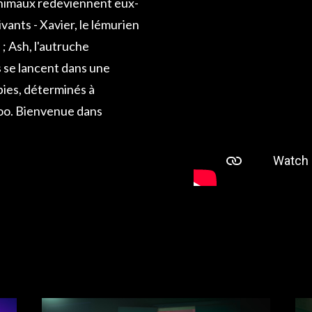
animaux redeviennent eux-
vants - Xavier, le lémurien
 ; Ash, l'autruche
ls se lancent dans une
bies, déterminés à
zoo. Bienvenue dans