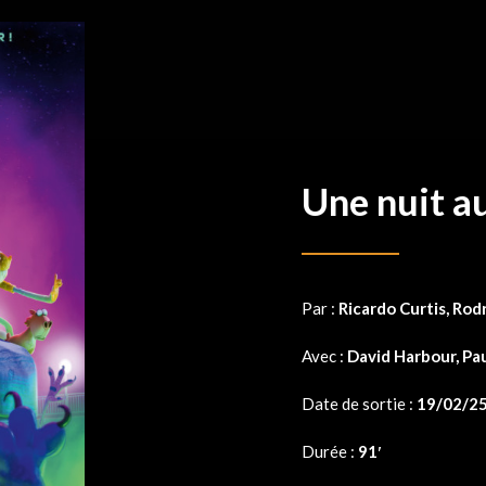
Une nuit a
Par :
Ricardo Curtis, Rod
Avec :
David Harbour, Pa
Date de sortie :
19/02/2
Durée :
91′